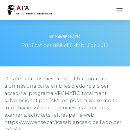
CANV
APP de VPCMATIC
Publicat per
AFA
el
11 d'abril de 2018
Des de ja fa uns dies, l’institut ha donat als
alumnes una carta amb les credencials per
accedir al programa VPCMATIC, totalment
subvencionat per l’AFA, on podem veure molta
informació sobre incidències, assignatures,
exàmens, activitats i altres per la web:
https://www.ense.cat/icasablancas o de l’app per
mòbils.