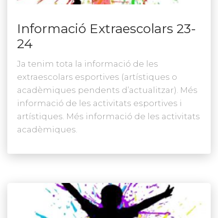
Informació Extraescolars 23-
24
Ja tenim tota la informació de les
extraescolars esportives (artístiques o
acadèmiques pendents d’actualitzar). Més
informació de les activitats esportives i
artístiques. Més informació de les activitats
acadèmiques.