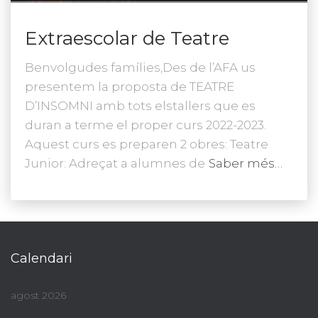
Extraescolar de Teatre
Benvolgudes famílies,Des de l’AFA us
presentem la proposta de TEATRE
D’INSOMNI amb tots elstallers que es
duran a terme el proper curs 2022-2023.
Aquest curs es preparen 2 obres: Teatre
Junior: Adreçat a alumnes de
Saber més…
Calendari
agost 2026