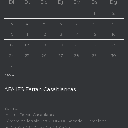
Dl
Dt
Dc
Dj
Dv
Ds
Dg
1
2
3
4
5
6
7
8
9
10
11
12
13
14
15
16
17
18
19
20
21
22
23
24
25
26
27
28
29
30
31
« set.
AFA IES Ferran Casablancas
Som a:
Institut Ferran Casablancas
C/ Mare de les aigües, 2. 08206 Sabadell. Barcelona.
Tel. 93 723 38 50 Fax. 93 716 44 23