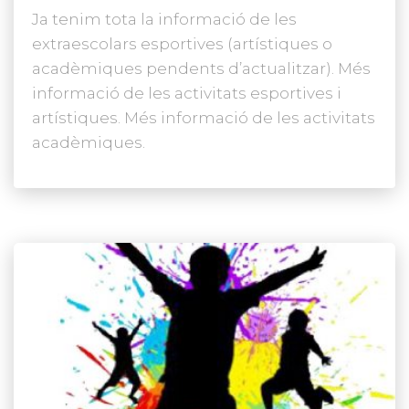
Ja tenim tota la informació de les
extraescolars esportives (artístiques o
acadèmiques pendents d’actualitzar). Més
informació de les activitats esportives i
artístiques. Més informació de les activitats
acadèmiques.