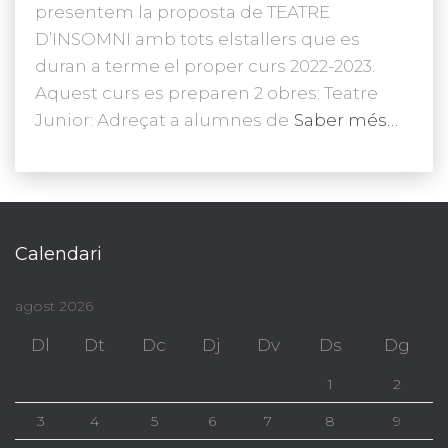
presentem la proposta de TEATRE
D’INSOMNI amb tots elstallers que es
duran a terme el proper curs 2022-2023.
Aquest curs es preparen 2 obres: Teatre
Junior: Adreçat a alumnes de
Saber més…
Calendari
agost 2026
Dl
Dt
Dc
Dj
Dv
Ds
Dg
1
2
3
4
5
6
7
8
9