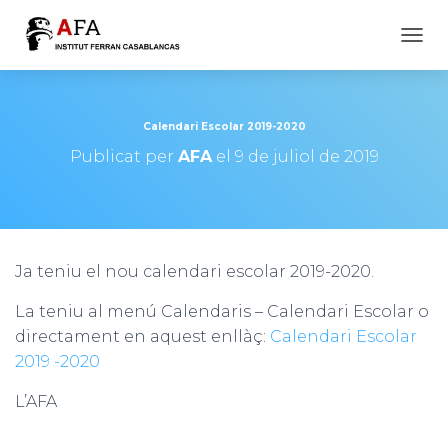
CANV
Calendari Escolar 2019-2020
Publicat per
AFA
el
9 de juliol de 2019
Ja teniu el nou calendari escolar 2019-2020.
La teniu al menú Calendaris – Calendari Escolar o
directament en aquest enllàç:
Calendari Escolar
2019 -2020
L’AFA