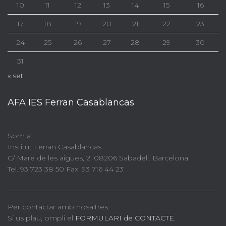
10
11
12
13
14
15
16
17
18
19
20
21
22
23
24
25
26
27
28
29
30
31
« set.
AFA IES Ferran Casablancas
Som a:
Institut Ferran Casablancas
C/ Mare de les aigües, 2. 08206 Sabadell. Barcelona.
Tel. 93 723 38 50 Fax. 93 716 44 23
Per contactar amb nosaltres:
Si us plau, ompli el
FORMULARI de CONTACTE.