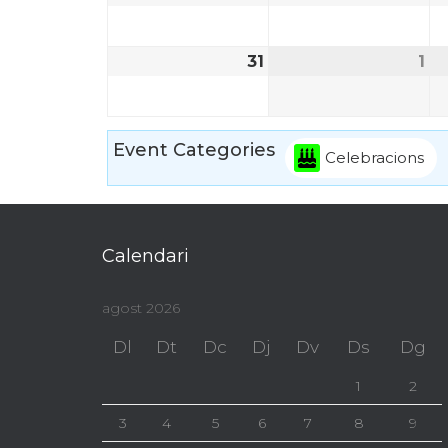
31
1
Event Categories
Celebracions
Calendari
agost 2026
Dl
Dt
Dc
Dj
Dv
Ds
Dg
1
2
3
4
5
6
7
8
9