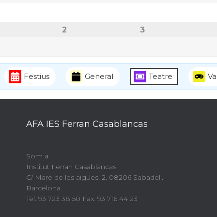
2
3
Festius
General
Teatre
Va
AFA IES Ferran Casablancas
Som a:
Institut Ferran Casablancas
C/ Mare de les aigües, 2. 08206 Sabadell.
Barcelona.
Tel. 93 723 38 50 Fax. 93 716 44 23