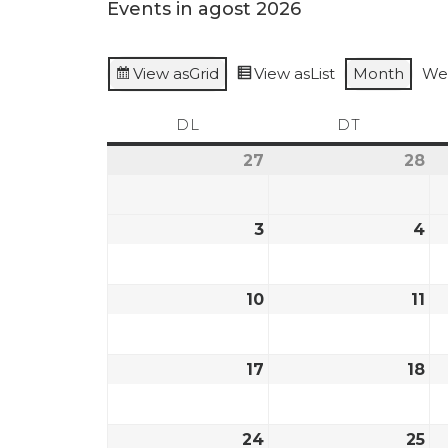
Events in agost 2026
View as
Grid
View as
List
Month
We
DL
DT
27
28
3
4
10
11
17
18
24
25