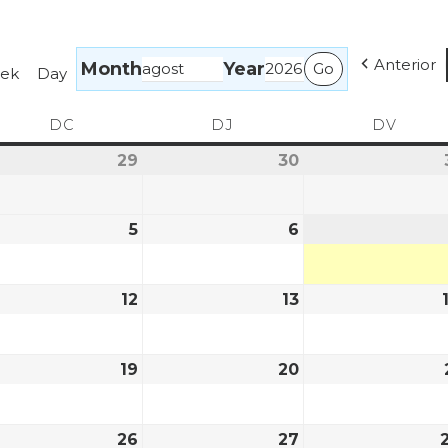
Anterior
Month
Year
ek
Day
DC
DJ
DV
29
30
5
6
12
13
19
20
26
27