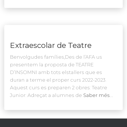
Extraescolar de Teatre
Benvolgudes famílies,Des de l’AFA us
presentem la proposta de TEATRE
D’INSOMNI amb tots elstallers que es
duran a terme el proper curs 2022-2023.
Aquest curs es preparen 2 obres: Teatre
Junior: Adreçat a alumnes de
Saber més…