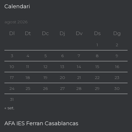
Calendari
agost 2026
Dl
Dt
Dc
Dj
Dv
Ds
Dg
1
2
3
4
5
6
7
8
9
10
11
12
13
14
15
16
17
18
19
20
21
22
23
24
25
26
27
28
29
30
31
« set.
AFA IES Ferran Casablancas