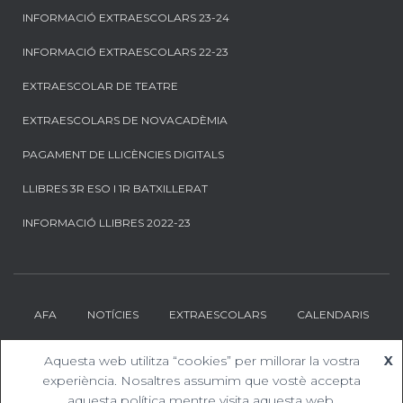
INFORMACIÓ EXTRAESCOLARS 23-24
INFORMACIÓ EXTRAESCOLARS 22-23
EXTRAESCOLAR DE TEATRE
EXTRAESCOLARS DE NOVACADÈMIA
PAGAMENT DE LLICÈNCIES DIGITALS
LLIBRES 3R ESO I 1R BATXILLERAT
INFORMACIÓ LLIBRES 2022-23
AFA
NOTÍCIES
EXTRAESCOLARS
CALENDARIS
CONTACTE
DESCARREGUES
Aquesta web utilitza “cookies” per millorar la vostra
X
experiència. Nosaltres assumim que vostè accepta
Hestia | Desenvolupat per
ThemeIsle
aquesta política mentre visita aquesta web.