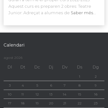
Aquest curs es preparen 2 obres: Teatre
Junior: Adreçat a alumnes de
Saber més…
Calendari
agost 2026
Dl
Dt
Dc
Dj
Dv
Ds
Dg
1
2
3
4
5
6
7
8
9
10
11
12
13
14
15
16
17
18
19
20
21
22
23