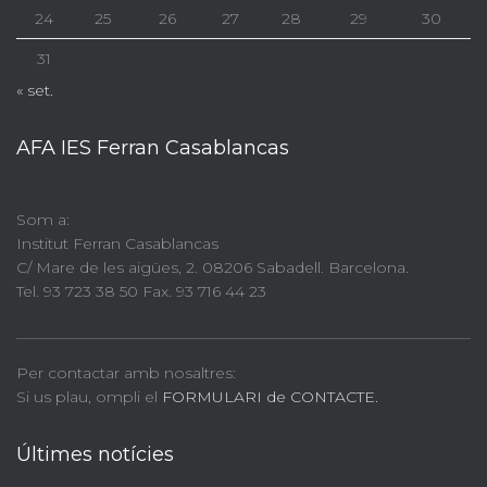
24
25
26
27
28
29
30
31
« set.
AFA IES Ferran Casablancas
Som a:
Institut Ferran Casablancas
C/ Mare de les aigües, 2. 08206 Sabadell. Barcelona.
Tel. 93 723 38 50 Fax. 93 716 44 23
Per contactar amb nosaltres:
Si us plau, ompli el
FORMULARI de CONTACTE.
Últimes notícies