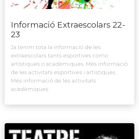
Informació Extraescolars 22-
23
Ja tenim tota la informació de les
extraescolars tants esportives como
artístiques o acadèmiques. Més informació
de les activitats esportives i artístiques.
Més informació de les activitats
acadèmiques.