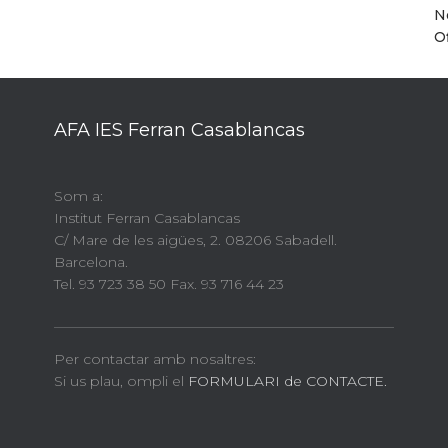
N
O
AFA IES Ferran Casablancas
Som a:
Institut Ferran Casablancas
C/ Mare de les aigües, 2. 08206 Sabadell.
Barcelona.
Tel. 93 723 38 50 Fax. 93 716 44 23
Per contactar amb nosaltres:
Si us plau, ompli el
FORMULARI de CONTACTE.