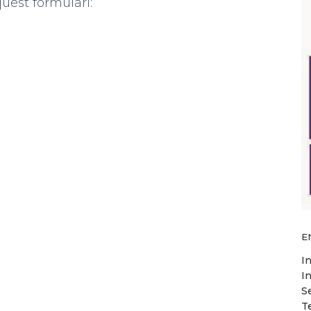
uest formulari:
E
I
I
S
T