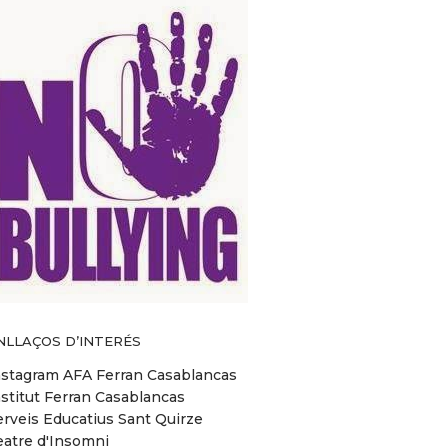
NLLAÇOS D’INTERÉS
nstagram AFA Ferran Casablancas
nstitut Ferran Casablancas
erveis Educatius Sant Quirze
eatre d'Insomni