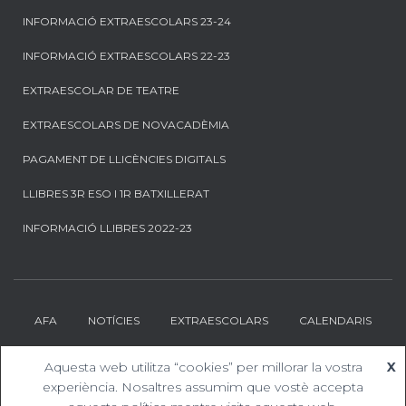
INFORMACIÓ EXTRAESCOLARS 23-24
INFORMACIÓ EXTRAESCOLARS 22-23
EXTRAESCOLAR DE TEATRE
EXTRAESCOLARS DE NOVACADÈMIA
PAGAMENT DE LLICÈNCIES DIGITALS
LLIBRES 3R ESO I 1R BATXILLERAT
INFORMACIÓ LLIBRES 2022-23
AFA
NOTÍCIES
EXTRAESCOLARS
CALENDARIS
CONTACTE
DESCARREGUES
Aquesta web utilitza “cookies” per millorar la vostra
X
experiència. Nosaltres assumim que vostè accepta