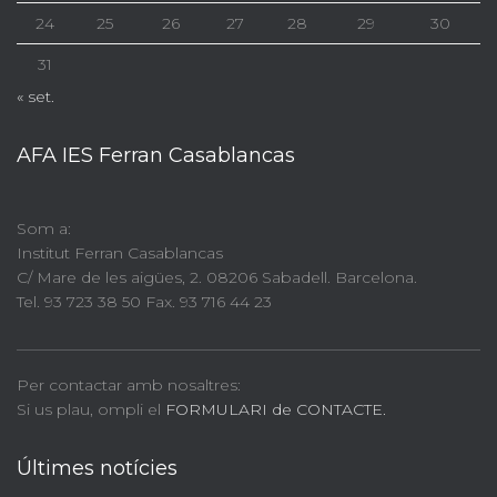
24
25
26
27
28
29
30
31
« set.
AFA IES Ferran Casablancas
Som a:
Institut Ferran Casablancas
C/ Mare de les aigües, 2. 08206 Sabadell. Barcelona.
Tel. 93 723 38 50 Fax. 93 716 44 23
Per contactar amb nosaltres:
Si us plau, ompli el
FORMULARI de CONTACTE.
Últimes notícies