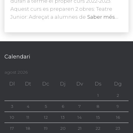
duran a terme el proper curs 2022-2023.
Aquest curs es preparen 2 obres: Teatre
Junior: Adreçat a alumnes de
Saber més…
Calendari
agost 2026
Dl
Dt
Dc
Dj
Dv
Ds
Dg
1
2
3
4
5
6
7
8
9
10
11
12
13
14
15
16
17
18
19
20
21
22
23