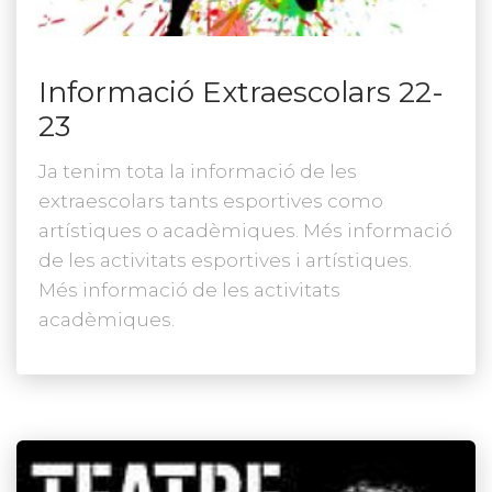
Informació Extraescolars 22-
23
Ja tenim tota la informació de les
extraescolars tants esportives como
artístiques o acadèmiques. Més informació
de les activitats esportives i artístiques.
Més informació de les activitats
acadèmiques.