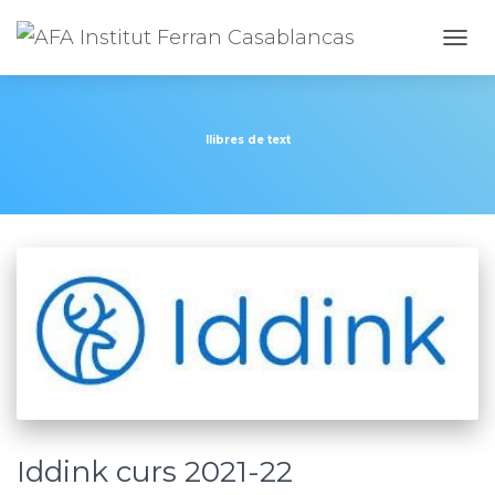
CANV
llibres de text
Iddink curs 2021-22