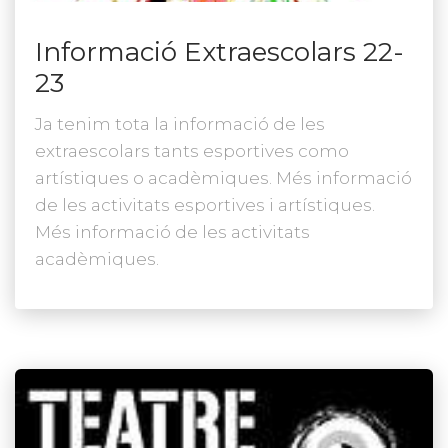
Informació Extraescolars 22-
23
Ja tenim tota la informació de les
extraescolars tants esportives como
artístiques o acadèmiques. Més informació
de les activitats esportives i artístiques.
Més informació de les activitats
acadèmiques.