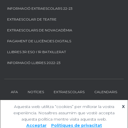
INFORMACIÓ EXTRAESCOLARS 22-23
EXTRAESCOLAR DE TEATRE
EXTRAESCOLARS DE NOVACADÈMIA
PAGAMENT DE LLICÈNCIES DIGITALS
LLIBRES 3R ESO I 1R BATXILLERAT
INFORMACIÓ LLIBRES 2022-23
AFA
NOTÍCIES
EXTRAESCOLARS
CALENDARIS
CONTACTE
DESCARREGUES
Aquesta web utilitza “cookies” per millorar la vostra
X
experiència. Nosaltres assumim que vostè accepta
Hestia | Desenvolupat per
ThemeIsle
aquesta política mentre visita aquesta web.
Acceptar
Polítiques de privacitat