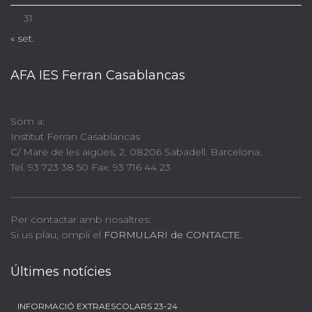
31
« set.
AFA IES Ferran Casablancas
Som a:
Institut Ferran Casablancas
C/ Mare de les aigües, 2. 08206 Sabadell. Barcelona.
Tel. 93 723 38 50 Fax. 93 716 44 23
Per contactar amb nosaltres:
Si us plau, ompli el
FORMULARI de CONTACTE.
Últimes notícies
INFORMACIÓ EXTRAESCOLARS 23-24