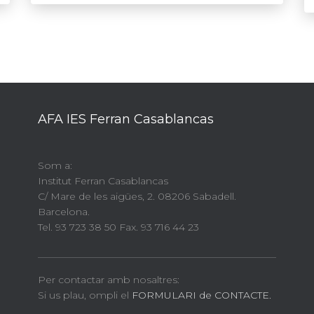
AFA IES Ferran Casablancas
Som a:
Institut Ferran Casablancas
C/ Mare de les aigües, 2. 08206 Sabadell.
Barcelona.
Tel. 93 723 38 50 Fax. 93 716 44 23
Per contactar amb nosaltres:
Si us plau, ompli el
FORMULARI de CONTACTE.