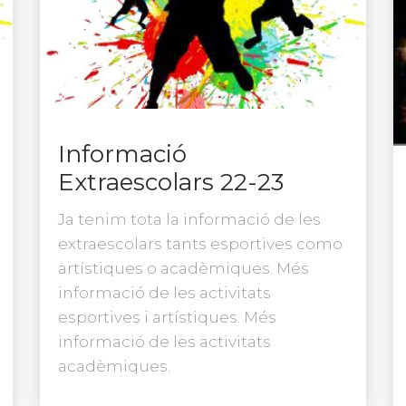
Informació
Extraescolars 22-23
Ja tenim tota la informació de les
extraescolars tants esportives como
artístiques o acadèmiques. Més
informació de les activitats
esportives i artístiques. Més
informació de les activitats
acadèmiques.