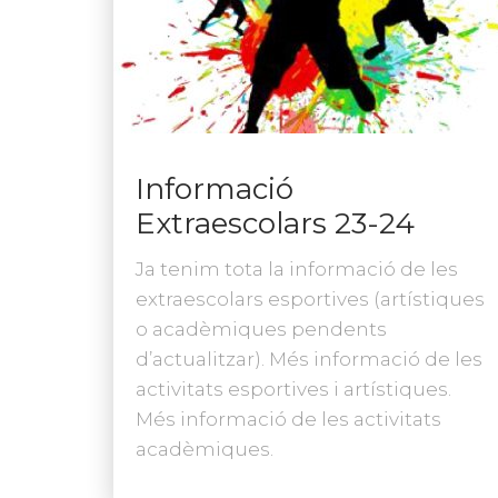
Informació
Extraescolars 23-24
Ja tenim tota la informació de les
extraescolars esportives (artístiques
o acadèmiques pendents
d’actualitzar). Més informació de les
activitats esportives i artístiques.
Més informació de les activitats
acadèmiques.