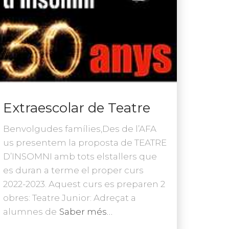
Extraescolar de Teatre
Benvolgudes famílies,Des de l’AFA
us presentem la proposta de TEATRE
D’INSOMNI amb tots elstallers que
es duran a terme el proper curs
2022-2023. Aquest curs es preparen 2
obres: Teatre Junior: Adreçat a
alumnes de
Saber més…