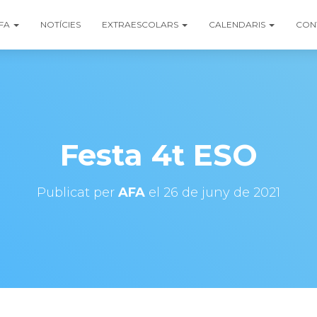
FA
NOTÍCIES
EXTRAESCOLARS
CALENDARIS
CON
Festa 4t ESO
Publicat per
AFA
el
26 de juny de 2021