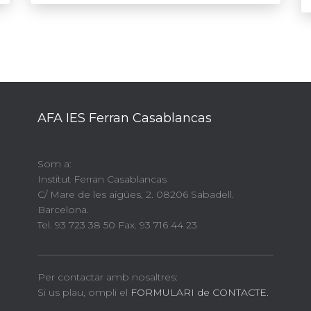
AFA IES Ferran Casablancas
Som a:
Institut Ferran Casablancas
C/ Mare de les aigües, 2. 08206 Sabadell.
Barcelona.
Tel. 93 723 38 50 Fax. 93 716 44 23
Per contactar amb nosaltres:
Si us plau, ompli el
FORMULARI de CONTACTE.