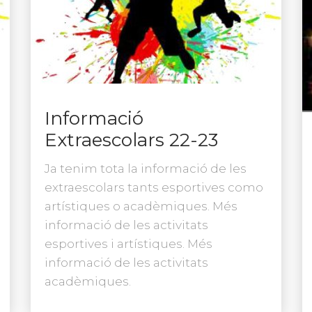
Informació
Extraescolars 22-23
Ja tenim tota la informació de les
extraescolars tants esportives como
artístiques o acadèmiques. Més
informació de les activitats
esportives i artístiques. Més
informació de les activitats
acadèmiques.