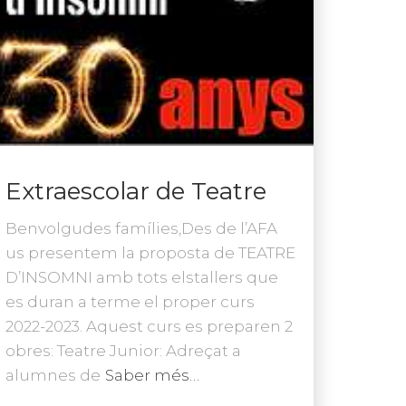
Extraescolar de Teatre
Benvolgudes famílies,Des de l’AFA
us presentem la proposta de TEATRE
D’INSOMNI amb tots elstallers que
es duran a terme el proper curs
2022-2023. Aquest curs es preparen 2
obres: Teatre Junior: Adreçat a
alumnes de
Saber més…