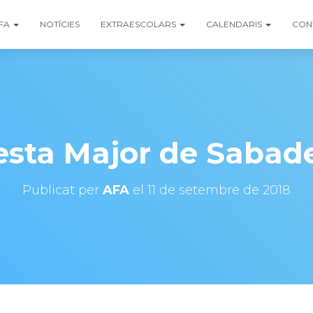
FA
NOTÍCIES
EXTRAESCOLARS
CALENDARIS
CON
esta Major de Sabade
Publicat per
AFA
el
11 de setembre de 2018