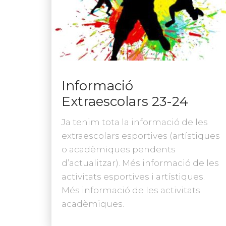
Informació
Extraescolars 23-24
Ja tenim tota la informació de les
extraescolars esportives (artístiques
o acadèmiques pendents
d’actualitzar). Més informació de les
activitats esportives i artístiques.
Més informació de les activitats
acadèmiques.