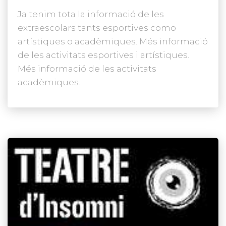
Ja tenim tota la informació de les
extraescolars tants esportives como
artístiques o acadèmiques. Més informació
de les activitats esportives i artístiques.
Més informació de les activitats
acadèmiques.