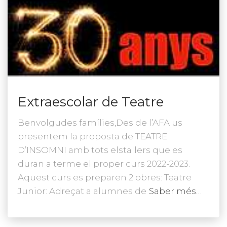
Extraescolar de Teatre
Benvolgudes famílies,Des de l’AFA us
presentem la proposta de TEATRE
D’INSOMNI amb tots elstallers que es
duran a terme el proper curs 2022-2023.
Aquest curs es preparen 2 obres: Teatre
Junior: Adreçat a alumnes de
Saber més…