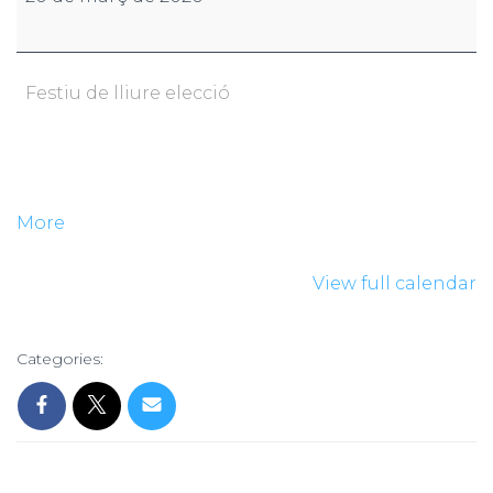
Festiu de lliure elecció
More
View full calendar
Categories: