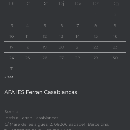
Dl
Dt
Dc
Dj
Dv
Ds
Dg
1
2
3
4
5
6
7
8
9
10
11
12
13
14
15
16
17
18
19
20
21
22
23
24
25
26
27
28
29
30
31
« set.
AFA IES Ferran Casablancas
Som a:
Institut Ferran Casablancas
C/ Mare de les aigües, 2. 08206 Sabadell. Barcelona.