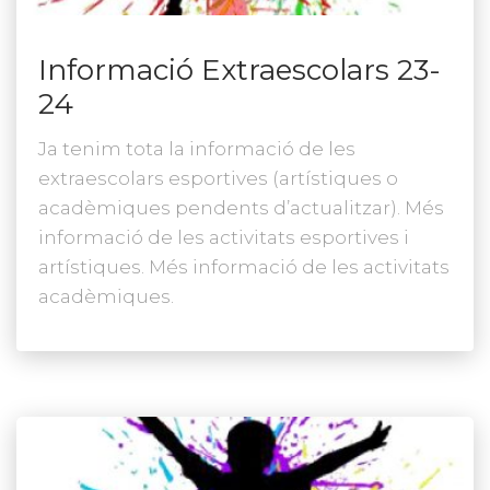
Informació Extraescolars 23-
24
Ja tenim tota la informació de les
extraescolars esportives (artístiques o
acadèmiques pendents d’actualitzar). Més
informació de les activitats esportives i
artístiques. Més informació de les activitats
acadèmiques.