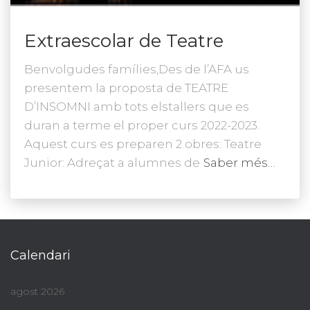
Extraescolar de Teatre
Benvolgudes famílies,Des de l’AFA us
presentem la proposta de TEATRE
D’INSOMNI amb tots elstallers que es
duran a terme el proper curs 2022-2023.
Aquest curs es preparen 2 obres: Teatre
Junior: Adreçat a alumnes de
Saber més…
Calendari
agost 2026